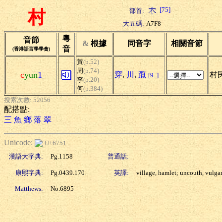
[75]
部首:
村
大五碼:
A7F8
粵
音節
&
根據
同音字
相關音節
音
(香港語言學學會)
黃
(p.52)
周
(p.74)
c
yun
1
穿
,
川
,
躥
村民
[9..]
李
(p.20)
何
(p.384)
搜索次數: 52056
配搭點:
三
魚
鄉
落
翠
Unicode:
U+6751
漢語大字典:
Pg.1158
普通話:
康熙字典:
Pg.0439.170
英譯:
village, hamlet; uncouth, vulga
Matthews:
No.6895