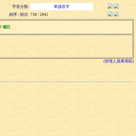
字音分類:
單讀音字
頻序 / 頻次:
738 / 2941
 /
備註
(
管理人員專用區
)