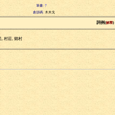
筆畫:
7
倉頡碼:
木木戈
詞例(
)
解釋
, 村莊, 鄉村
r