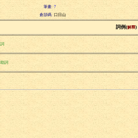
筆畫:
7
倉頡碼:
口日山
詞例(
)
解釋
聲詞
末助詞