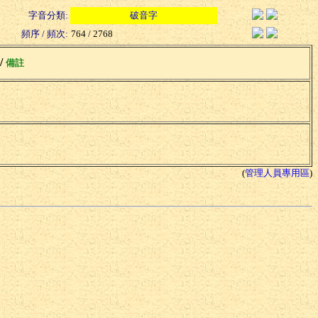
字音分類:
破音字
頻序 / 頻次:
764 / 2768
 /
備註
(
管理人員專用區
)