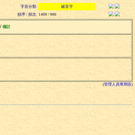
字音分類:
破音字
頻序 / 頻次:
1409 / 986
 /
備註
(
管理人員專用區
)