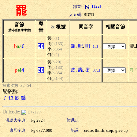
[122]
部首:
罷
大五碼:
BD7D
粵
音節
&
根據
同音字
相關音節
音
(香港語言學學會)
黃
(p.1)
周
(p.133)
b
aa
6
矲
,
吧
,
唄
罷工
[1..]
李
(p.354)
何
(p.2)
黃
(p.20)
周
(p.133)
p
ei
4
皮
,
蠯
,
螷
[37..]
同
李
(p.354)
何
(p.144)
搜索次數: 32454
配搭點:
了
也
欲
黜
Unicode:
U+7F77
漢語大字典:
Pg.2924
普通話:
康熙字典:
Pg.0877.080
英譯:
cease, finish, stop; give up