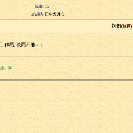
筆畫:
15
倉頡碼:
田中戈月心
詞例(
)
解釋
, 作罷, 欲罷不能
[7..]
「疲」字