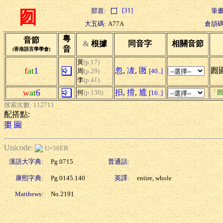
[31]
部首:
筆畫
囫
大五碼:
A77A
倉頡碼
粵
音節
&
根據
同音字
相關音節
音
(香港語言學學會)
黃
(p.17)
f
at
1
忽
,
冹
,
匢
囫
周
(p.29)
[40..]
李
(p.41)
w
at
6
抇
,
搰
,
尳
何
(p.130)
「囫
[16..]
搜索次數: 112711
配搭點:
棗
圇
Unicode:
U+56EB
漢語大字典:
Pg.0715
普通話:
康熙字典:
Pg.0145.140
英譯:
entire, whole
Matthews:
No.2191