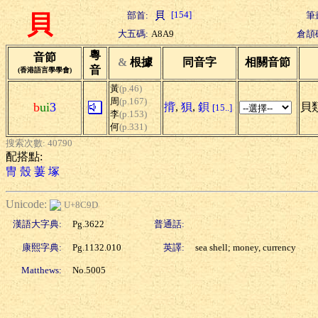
[154]
部首:
筆
貝
大五碼:
A8A9
倉頡
粵
音節
&
根據
同音字
相關音節
音
(香港語言學學會)
黃
(p.46)
周
(p.167)
b
ui
3
揹
,
狽
,
鋇
貝類
[15..]
李
(p.153)
何
(p.331)
搜索次數: 40790
配搭點:
冑
殼
萋
塚
Unicode:
U+8C9D
漢語大字典:
Pg.3622
普通話:
康熙字典:
Pg.1132.010
英譯:
sea shell; money, currency
Matthews:
No.5005