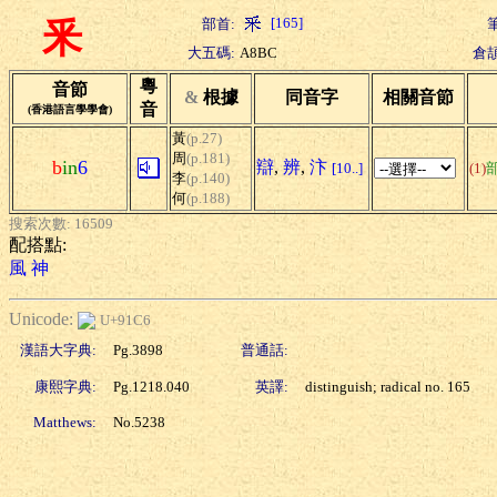
[165]
部首:
釆
大五碼:
A8BC
倉頡
粵
音節
&
根據
同音字
相關音節
音
(香港語言學學會)
黃
(p.27)
周
(p.181)
b
in
6
辯
,
辨
,
汴
[10..]
(1)
李
(p.140)
何
(p.188)
搜索次數: 16509
配搭點:
風
神
Unicode:
U+91C6
漢語大字典:
Pg.3898
普通話:
康熙字典:
Pg.1218.040
英譯:
distinguish; radical no. 165
Matthews:
No.5238