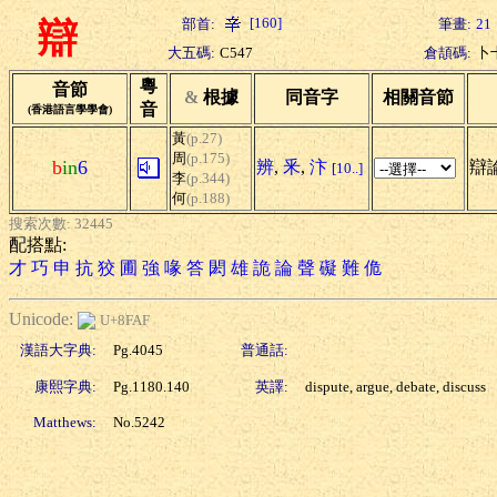
[160]
部首:
筆畫:
21
辯
大五碼:
C547
倉頡碼:
卜
粵
音節
&
根據
同音字
相關音節
音
(香港語言學學會)
黃
(p.27)
周
(p.175)
b
in
6
辨
,
釆
,
汴
辯論
[10..]
李
(p.344)
何
(p.188)
搜索次數: 32445
配搭點:
才
巧
申
抗
狡
圃
強
喙
答
閎
雄
詭
論
聲
礙
難
佹
Unicode:
U+8FAF
漢語大字典:
Pg.4045
普通話:
康熙字典:
Pg.1180.140
英譯:
dispute, argue, debate, discuss
Matthews:
No.5242