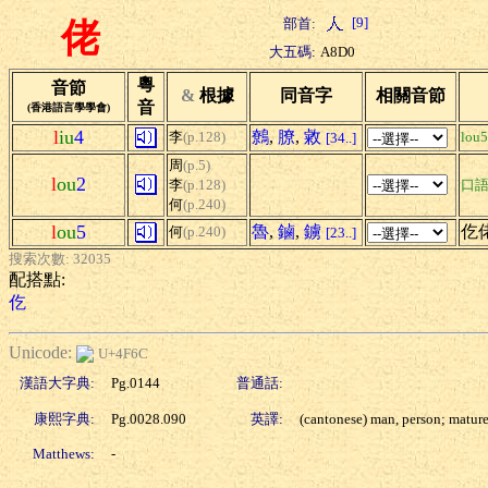
[9]
部首:
佬
大五碼:
A8D0
粵
音節
&
根據
同音字
相關音節
音
(香港語言學學會)
l
iu
4
鷯
,
膫
,
敹
李
(p.128)
lou5
[34..]
周
(p.5)
l
ou
2
李
(p.128)
口
何
(p.240)
l
ou
5
魯
,
鏀
,
鐪
仡
何
(p.240)
[23..]
搜索次數: 32035
配搭點:
仡
Unicode:
U+4F6C
漢語大字典:
Pg.0144
普通話:
康熙字典:
Pg.0028.090
英譯:
(cantonese) man, person; matur
Matthews:
-