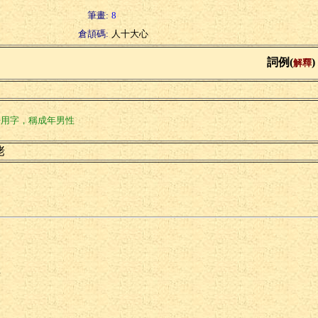
筆畫:
8
倉頡碼:
人十大心
詞例(
)
解釋
語用字，稱成年男性
佬
e