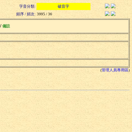
字音分類:
破音字
頻序 / 頻次:
3995 / 36
 /
備註
(
管理人員專用區
)