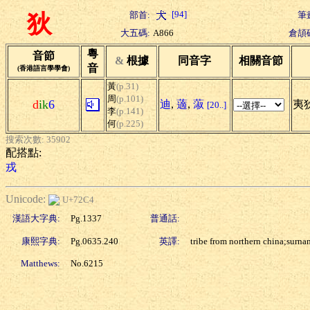
[94]
部首:
筆
狄
大五碼:
A866
倉頡
粵
音節
&
根據
同音字
相關音節
音
(香港語言學學會)
黃
(p.31)
周
(p.101)
d
ik
6
迪
,
藡
,
蔋
夷狄
[20..]
李
(p.141)
何
(p.225)
搜索次數: 35902
配搭點:
戎
Unicode:
U+72C4
漢語大字典:
Pg.1337
普通話:
康熙字典:
Pg.0635.240
英譯:
tribe from northern china;surna
Matthews:
No.6215