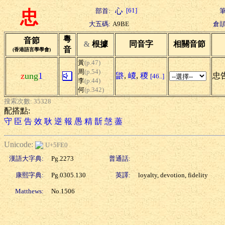
[61]
部首:
筆
忠
大五碼:
A9BE
倉頡
粵
音節
&
根據
同音字
相關音節
音
(香港語言學學會)
黃
(p.47)
周
(p.54)
z
ung
1
鼨
,
嵕
,
稯
忠告
[46..]
李
(p.44)
何
(p.342)
搜索次數: 35328
配搭點:
守
臣
告
效
耿
逆
報
愚
精
斮
愨
藎
Unicode:
U+5FE0
漢語大字典:
Pg.2273
普通話:
康熙字典:
Pg.0305.130
英譯:
loyalty, devotion, fidelity
Matthews:
No.1506