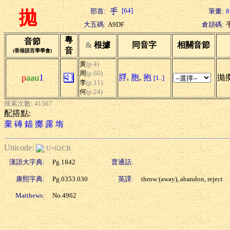
[64]
部首:
筆畫:
8
拋
大五碼:
A9DF
倉頡碼:
粵
音節
&
根據
同音字
相關音節
音
(香港語言學學會)
黃
(p.4)
周
(p.60)
p
aau
1
脬
,
胞
,
抱
拋擲
[1..]
李
(p.11)
何
(p.24)
搜索次數: 41567
配搭點:
棄
磚
錨
擲
露
堶
Unicode:
U+62CB
漢語大字典:
Pg.1842
普通話:
康熙字典:
Pg.0353.030
英譯:
throw (away), abandon, reject
Matthews:
No.4962