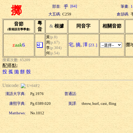
[64]
部首:
筆畫:
1
擲
大五碼:
C259
倉頡碼:
粵
音節
&
根據
同音字
相關音節
音
(香港語言學學會)
黃
(p.8)
周
(p.67)
z
aak
6
宅
,
摘
,
澤
擲地
[23..]
李
(p.304)
何
(p.54)
搜索次數: 65209
配搭點:
投
孤
拋
餅
骰
Unicode:
U+64F2
漢語大字典:
Pg.1976
普通話:
康熙字典:
Pg.0389.020
英譯:
throw, hurl, cast, fling
Matthews:
No.1012