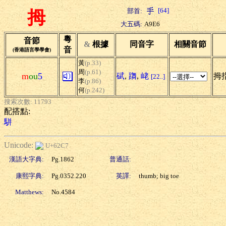
[64]
部首:
拇
大五碼:
A9E6
粵
音節
&
根據
同音字
相關音節
音
(香港語言學學會)
黃
(p.33)
周
(p.61)
m
ou
5
碔
,
躌
,
峔
拇指
[22..]
李
(p.86)
何
(p.242)
搜索次數: 11793
配搭點:
駢
Unicode:
U+62C7
漢語大字典:
Pg.1862
普通話:
康熙字典:
Pg.0352.220
英譯:
thumb; big toe
Matthews:
No.4584