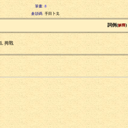
筆畫:
8
倉頡碼:
手田卜戈
詞例(
)
解釋
, 拇戰