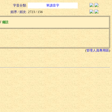
字音分類:
單讀音字
頻序 / 頻次:
2723 / 156
 /
備註
(
管理人員專用區
)