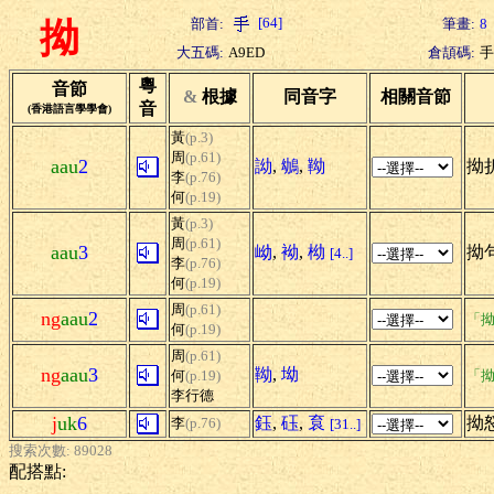
[64]
部首:
筆畫:
8
拗
大五碼:
A9ED
倉頡碼:
手
粵
音節
&
根據
同音字
相關音節
音
(香港語言學學會)
黃
(p.3)
周
(p.61)
aau
2
詏
,
鴢
,
靿
拗折
李
(p.76)
何
(p.19)
黃
(p.3)
周
(p.61)
aau
3
岰
,
袎
,
柪
拗句
[4..]
李
(p.76)
何
(p.19)
周
(p.61)
ng
aau
2
「拗
何
(p.19)
周
(p.61)
ng
aau
3
靿
,
坳
何
(p.19)
「拗
李行德
j
uk
6
鈺
,
砡
,
袬
拗
李
(p.76)
[31..]
搜索次數: 89028
配搭點: