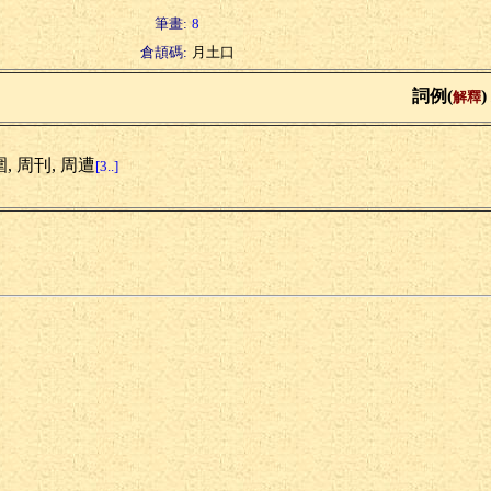
筆畫:
8
倉頡碼:
月土口
詞例(
)
解釋
, 周刊, 周遭
[3..]