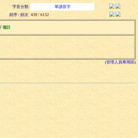
字音分類:
單讀音字
頻序 / 頻次:
439 / 6152
 /
備註
(
管理人員專用區
)