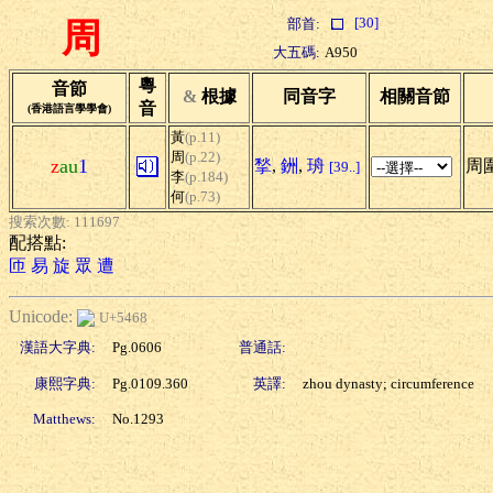
[30]
部首:
周
大五碼:
A950
粵
音節
&
根據
同音字
相關音節
音
(香港語言學學會)
黃
(p.11)
周
(p.22)
z
au
1
揫
,
銂
,
珘
周圍
[39..]
李
(p.184)
何
(p.73)
搜索次數: 111697
配搭點:
匝
易
旋
眾
遭
Unicode:
U+5468
漢語大字典:
Pg.0606
普通話:
康熙字典:
Pg.0109.360
英譯:
zhou dynasty; circumference
Matthews:
No.1293