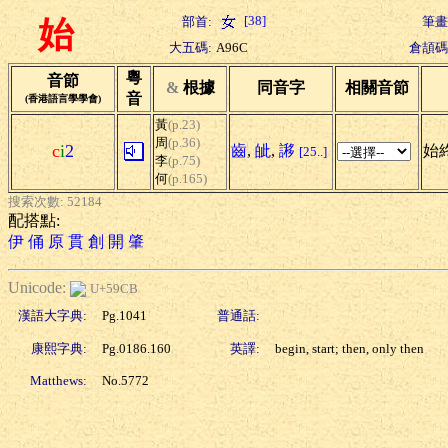
[38]
部首:
筆畫
始
大五碼:
A96C
倉頡碼
粵
音節
&
根據
同音字
相關音節
音
(香港語言學學會)
黃
(p.23)
周
(p.36)
c
i
2
齒
,
皉
,
謻
始終
[25..]
李
(p.75)
何
(p.165)
搜索次數: 52184
配搭點:
伊
俑
原
貫
創
開
肇
Unicode:
U+59CB
漢語大字典:
Pg.1041
普通話:
康熙字典:
Pg.0186.160
英譯:
begin, start; then, only then
Matthews:
No.5772