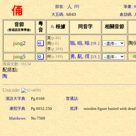
[9]
部首:
筆畫:
9
俑
大五碼:
AB4D
倉頡碼:
粵
音節
&
根據
同音字
相關音節
音
(香港語言學學會)
黃
(p.48)
j
ung
2
聬
,
瞈
,
暡
陶
周
(p.6)
[19..]
李
(p.164)
j
ung
5
勇
,
氄
,
傇
何
(p.349)
「俑
[13..]
搜索次數: 19134
配搭點:
陶
Unicode:
U+4FD1
漢語大字典:
Pg.0168
普通話:
康熙字典:
Pg.0032.250
英譯:
wooden figure buried with dead
Matthews:
No.7569