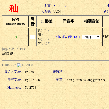
[115]
部首:
秈
大五碼:
AAC4
倉頡
粵
音節
&
根據
同音字
相關音節
音
(香港語言學學會)
黃
(p.27)
周
(p.120)
s
in
1
仙
,
氙
,
僊
秈稻
[13..]
李
(p.16)
何
(p.197)
搜索次數: 20193
配搭點:
Unicode:
U+79C8
漢語大字典:
Pg.2591
普通話:
康熙字典:
Pg.0777.160
英譯:
non-glutinous long grain rice
Matthews:
No.2708