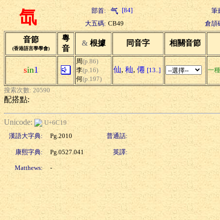
[84]
部首:
筆
氙
大五碼:
CB49
倉頡
粵
音節
&
根據
同音字
相關音節
音
(香港語言學學會)
周
(p.86)
s
in
1
仙
,
秈
,
僊
李
(p.16)
[13..]
一種
何
(p.197)
搜索次數: 20590
配搭點:
Unicode:
U+6C19
漢語大字典:
Pg.2010
普通話:
康熙字典:
Pg.0527.041
英譯:
Matthews:
-