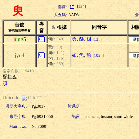
[134]
部首:
臾
大五碼:
AAD8
倉
粵
音節
&
根據
同音字
相
音
(香港語言學學會)
j
ung
5
勇
,
氄
,
傇
何
(p.349)
[13..]
黃
(p.50)
周
(p.141)
j
yu
4
如
,
魚
,
餘
[102..]
李
(p.176)
何
(p.369)
搜索次數: 119419
配搭點:
須
Unicode:
U+81FE
漢語大字典:
Pg.3037
普通話:
康熙字典:
Pg.0931.050
英譯:
moment, instant, short while
Matthews:
No.7609