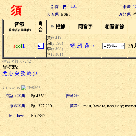
[181]
部首:
筆畫:
1
須
大五碼:
B6B7
倉頡碼:
粵
音節
&
根據
同音字
相關音節
音
(香港語言學學會)
黃
(p.41)
周
(p.196)
s
eoi
1
蝑
,
縃
,
蕦
須臾
[31..]
李
(p.308)
何
(p.301)
搜索次數: 67242
配搭點:
尤
必
臾
務
終
無
Unicode:
U+9808
漢語大字典:
Pg.4358
普通話:
康熙字典:
Pg.1327.230
英譯:
must, have to, necessary; mome
Matthews:
No.2847