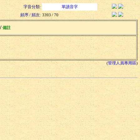
字音分類:
單讀音字
頻序 / 頻次:
3393 / 70
 /
備註
(
管理人員專用區
)