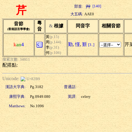
[140]
部首:
芹
大五碼:
AAE0
粵
音節
&
根據
同音字
相關音節
音
(香港語言學學會)
黃
(p.15)
周
(p.144)
k
an
4
勤
,
慬
,
斳
芹菜
[3..]
李
(p.31)
何
(p.106)
搜索次數: 34911
配搭點:
Unicode:
U+82B9
漢語大字典:
Pg.3182
普通話:
康熙字典:
Pg.0949.080
英譯:
celery
Matthews:
No.1096