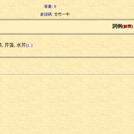
筆畫:
8
倉頡碼:
廿竹一中
詞例(
)
解釋
, 芹藻, 水芹
[2..]