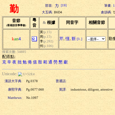
[19]
部首:
筆畫:
1
勤
大五碼:
B6D4
倉頡碼:
粵
音節
&
根據
同音字
相關音節
音
(香港語言學學會)
黃
(p.15)
周
(p.15)
k
an
4
芹
,
慬
,
斳
勤奮
[3..]
李
(p.292)
何
(p.106)
搜索次數: 54895
配搭點:
克
辛
夜
拙
勉
倦
值
殷
耜
通
勞
懇
獻
Unicode:
U+52E4
漢語大字典:
Pg.0378
普通話:
康熙字典:
Pg.0077.060
英譯:
industrious, diligent, attentive
Matthews:
No.1097