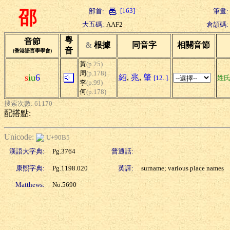
[163]
部首:
筆畫:
邵
大五碼:
AAF2
倉頡碼:
粵
音節
&
根據
同音字
相關音節
音
(香港語言學學會)
黃
(p.25)
周
(p.178)
s
iu
6
紹
,
兆
,
肇
[12..]
姓
李
(p.99)
何
(p.178)
搜索次數: 61170
配搭點:
Unicode:
U+90B5
漢語大字典:
Pg.3764
普通話:
康熙字典:
Pg.1198.020
英譯:
surname; various place names
Matthews:
No.5690