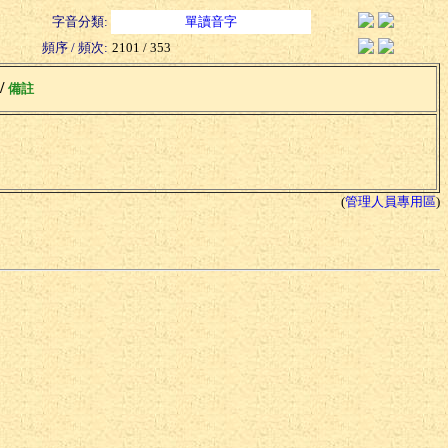
字音分類:
單讀音字
頻序 / 頻次:
2101 / 353
 /
備註
(
管理人員專用區
)