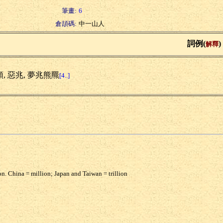
筆畫:
6
倉頡碼:
中一山人
詞例(
)
解釋
, 惡兆, 夢兆熊羆
[4..]
on. China = million; Japan and Taiwan = trillion