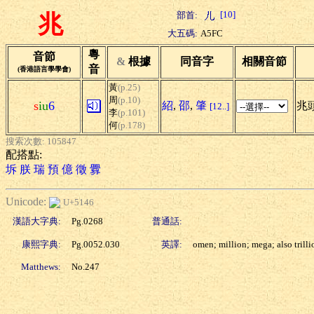
[10]
部首:
兆
大五碼:
A5FC
粵
音節
&
根據
同音字
相關音節
音
(香港語言學學會)
黃
(p.25)
周
(p.10)
s
iu
6
紹
,
邵
,
肇
兆頭
[12..]
李
(p.101)
何
(p.178)
搜索次數: 105847
配搭點:
坼
朕
瑞
預
億
徵
釁
Unicode:
U+5146
漢語大字典:
Pg.0268
普通話:
康熙字典:
Pg.0052.030
英譯:
omen; million; mega; also trilli
Matthews:
No.247