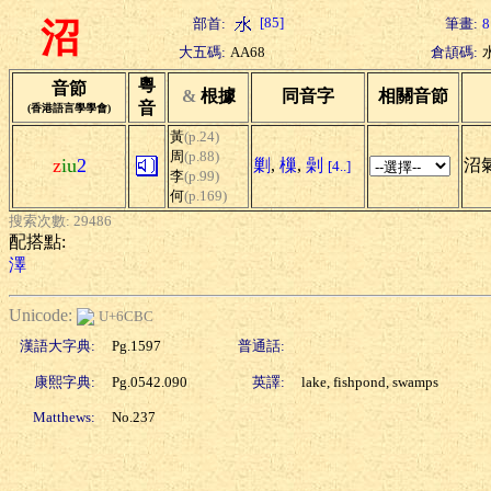
[85]
部首:
筆畫:
8
沼
大五碼:
AA68
倉頡碼:
粵
音節
&
根據
同音字
相關音節
音
(香港語言學學會)
黃
(p.24)
周
(p.88)
z
iu
2
剿
,
樔
,
劋
沼氣
[4..]
李
(p.99)
何
(p.169)
搜索次數: 29486
配搭點:
澤
Unicode:
U+6CBC
漢語大字典:
Pg.1597
普通話:
康熙字典:
Pg.0542.090
英譯:
lake, fishpond, swamps
Matthews:
No.237