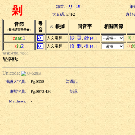
[18]
部首:
筆
劋
大五碼:
E4F2
倉頡
粵
音節
&
根據
同音字
相關音節
音
(香港語言學學會)
c
aau
1
抄
,
罺
,
鈔
人文電算
同
[4..]
z
iu
2
沼
,
剿
,
樔
人文電算
(1)
[4..]
搜索次數: 7906
配搭點:
Unicode:
U+528B
漢語大字典:
Pg.0358
普通話:
康熙字典:
Pg.0072.430
英譯:
Matthews:
-