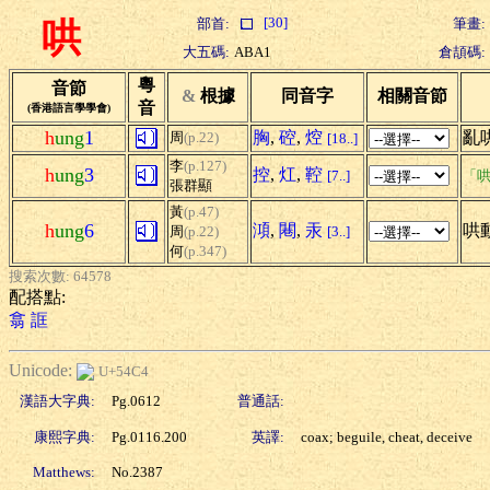
[30]
部首:
筆畫:
哄
大五碼:
ABA1
倉頡碼:
粵
音節
&
根據
同音字
相關音節
音
(香港語言學學會)
h
ung
1
胸
,
硿
,
焢
亂
周
(p.22)
[18..]
李
(p.127)
h
ung
3
控
,
灴
,
鞚
[7..]
「哄
張群顯
黃
(p.47)
h
ung
6
澒
,
闀
,
汞
哄動
周
(p.22)
[3..]
何
(p.347)
搜索次數: 64578
配搭點:
翕
誆
Unicode:
U+54C4
漢語大字典:
Pg.0612
普通話:
康熙字典:
Pg.0116.200
英譯:
coax; beguile, cheat, deceive
Matthews:
No.2387