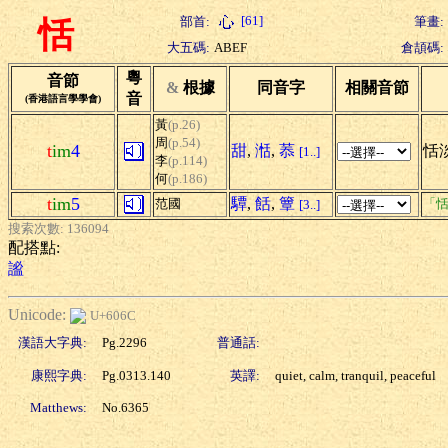
[61]
部首:
筆畫:
恬
大五碼:
ABEF
倉頡碼:
粵
音節
&
根據
同音字
相關音節
音
(香港語言學學會)
黃
(p.26)
周
(p.54)
t
im
4
甜
,
湉
,
菾
恬淡
[1..]
李
(p.114)
何
(p.186)
t
im
5
驔
,
餂
,
簟
范國
「恬
[3..]
搜索次數: 136094
配搭點:
謐
Unicode:
U+606C
漢語大字典:
Pg.2296
普通話:
康熙字典:
Pg.0313.140
英譯:
quiet, calm, tranquil, peaceful
Matthews:
No.6365