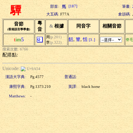
[187]
部首:
筆畫:
驔
大五碼:
F77A
倉頡碼:
粵
音節
&
根據
同音字
相關音節
音
(香港語言學學會)
周
(p.201)
t
im
5
餂
,
簟
,
恬
[3..]
脊
李
(p.322)
搜索次數: 6766
配搭點:
Unicode:
U+9A54
漢語大字典:
Pg.4577
普通話:
康熙字典:
Pg.1373.210
英譯:
black horse
Matthews:
-