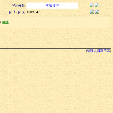
字音分類:
單讀音字
頻序 / 頻次:
1889 / 478
 /
備註
(
管理人員專用區
)