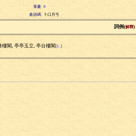
筆畫:
9
倉頡碼:
卜口月弓
詞例(
)
解釋
臺樓閣, 亭亭玉立, 亭台樓閣
[1..]