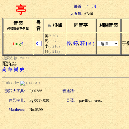
[8]
部首:
亭
大五碼:
AB46
粵
音節
&
根據
同音字
相關音節
音
(香港語言學學會)
黃
(p.30)
周
(p.3)
t
ing
4
停
,
蝏
,
聤
亭
[16..]
李
(p.216)
何
(p.213)
搜索次數: 29632
配搭點:
崗
華
樂
猇
Unicode:
U+4EAD
漢語大字典:
Pg.0286
普通話:
康熙字典:
Pg.0017.030
英譯:
pavilion; erect
Matthews:
No.6399