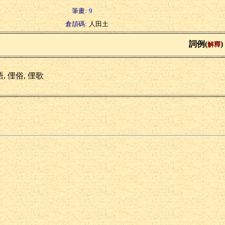
筆畫:
9
倉頡碼:
人田土
詞例(
)
解釋
, 俚俗, 俚歌