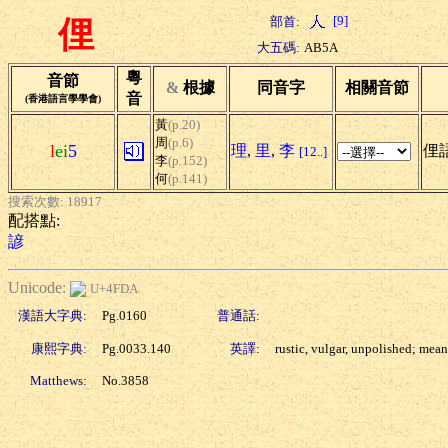
[9]
部首:
俚
大五碼:
AB5A
粵
音節
&
根據
同音字
相關音節
音
(香港語言學學會)
黃
(p.20)
周
(p.6)
l
ei
5
理
,
里
,
李
俚語
[12..]
李
(p.152)
何
(p.141)
搜索次數: 18917
配搭點:
諺
Unicode:
U+4FDA
漢語大字典:
Pg.0160
普通話:
康熙字典:
Pg.0033.140
英譯:
rustic, vulgar, unpolished; mean
Matthews:
No.3858