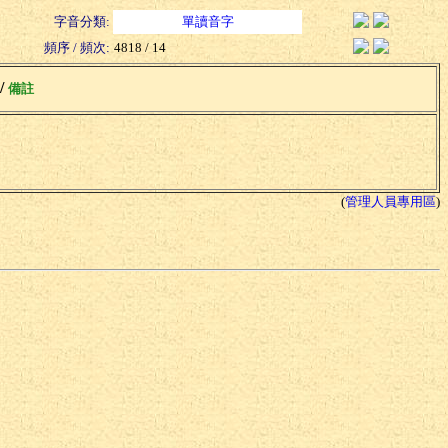
字音分類:
單讀音字
頻序 / 頻次:
4818 / 14
 /
備註
(
管理人員專用區
)