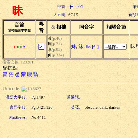
[72]
部首:
筆
昧
大五碼:
AC4E
倉頡
粵
音節
&
根據
同音字
相關音節
音
(香港語言學學會)
黃
(p.46)
周
(p.71)
m
ui
6
妹
,
沬
,
眛
昧旦
[6..]
李
(p.95)
何
(p.334)
搜索次數: 123281
配搭點:
冒
茫
愚
蒙
曖
翳
Unicode:
U+6627
漢語大字典:
Pg.1497
普通話:
康熙字典:
Pg.0421.120
英譯:
obscure, dark; darken
Matthews:
No.4411