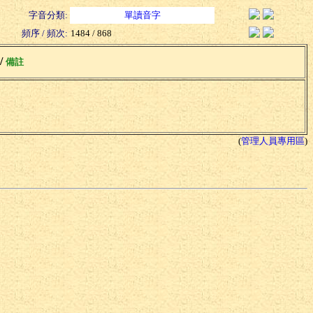
字音分類:
單讀音字
頻序 / 頻次:
1484 / 868
 /
備註
(
管理人員專用區
)