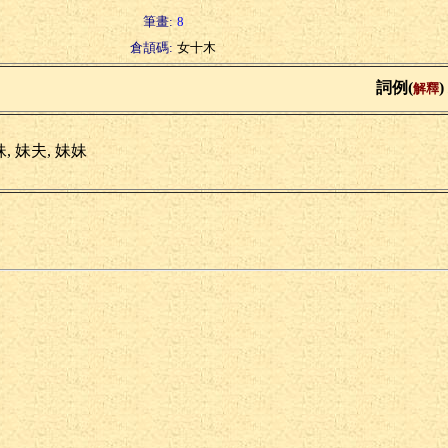
筆畫:
8
倉頡碼:
女十木
詞例(
)
解釋
, 妹夫, 妹妹