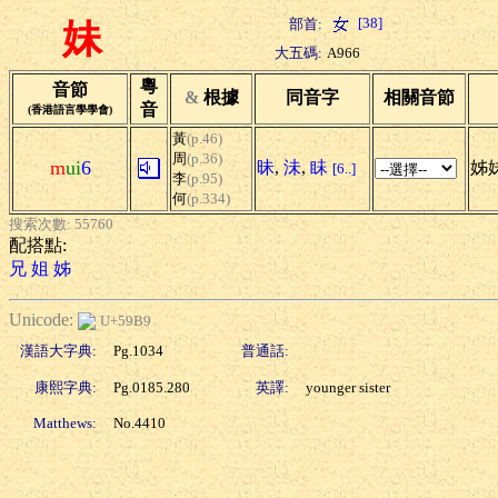
[38]
部首:
妹
大五碼:
A966
粵
音節
&
根據
同音字
相關音節
音
(香港語言學學會)
黃
(p.46)
周
(p.36)
m
ui
6
昧
,
沬
,
眛
姊妹
[6..]
李
(p.95)
何
(p.334)
搜索次數: 55760
配搭點:
兄
姐
姊
Unicode:
U+59B9
漢語大字典:
Pg.1034
普通話:
康熙字典:
Pg.0185.280
英譯:
younger sister
Matthews:
No.4410