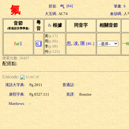
[84]
部首:
筆畫:
9
氟
大五碼:
AC74
倉頡碼:
人
粵
音節
&
根據
同音字
相關音節
音
(香港語言學學會)
黃
(p.17)
周
(p.86)
f
at
1
忽
,
冹
,
匢
[40..]
一
李
(p.98)
何
(p.125)
搜索次數: 26437
配搭點:
Unicode:
U+6C1F
漢語大字典:
Pg.2011
普通話:
康熙字典:
Pg.0527.111
英譯:
flourine
Matthews:
-