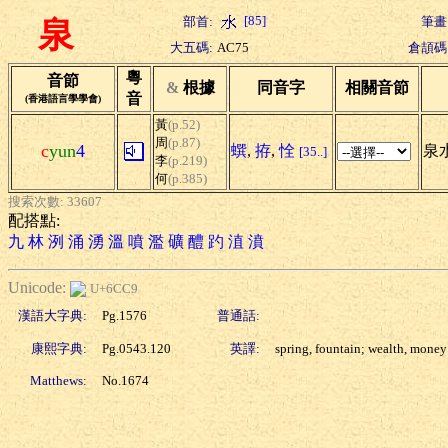
[85]
部首:
筆畫
泉
大五碼:
AC75
倉頡碼
粵
音節
&
根據
同音字
相關音節
音
(香港語言學學會)
黃
(p.52)
周
(p.87)
c
yun
4
蟤
,
拵
,
恮
泉水
[35..]
李
(p.219)
何
(p.385)
搜索次數: 33607
配搭點:
九
林
洌
涌
湧
溫
噴
濫
礦
醴
趵
淔
濆
Unicode:
U+6CC9
漢語大字典:
Pg.1576
普通話:
康熙字典:
Pg.0543.120
英譯:
spring, fountain; wealth, money
Matthews:
No.1674