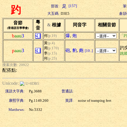
[157]
部首:
筆
趵
大五碼:
D3E5
倉頡
粵
音節
&
根據
同音字
相關音節
音
(香港語言學學會)
b
aau
3
爆
,
炮
何
(p.19)
「趵
黃
(p.4)
趵
周
(p.170)
p
aau
3
砲
,
豹
,
皰
[10..]
李
(p.15)
跳
何
(p.25)
搜索次數: 20922
配搭點:
Unicode:
U+8DB5
漢語大字典:
Pg.3688
普通話:
康熙字典:
Pg.1149.260
英譯:
noise of tramping feet
Matthews:
No.5332