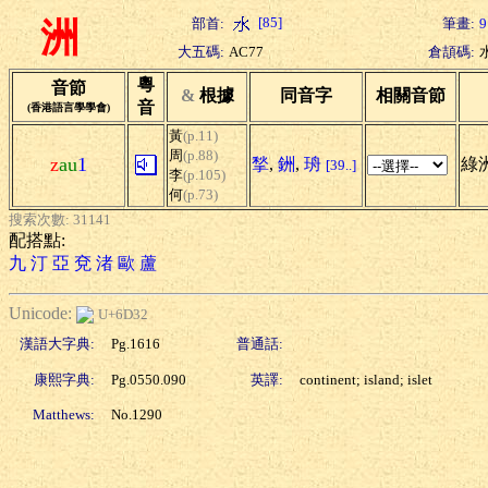
[85]
部首:
筆畫:
9
洲
大五碼:
AC77
倉頡碼:
粵
音節
&
根據
同音字
相關音節
音
(香港語言學學會)
黃
(p.11)
周
(p.88)
z
au
1
揫
,
銂
,
珘
綠洲
[39..]
李
(p.105)
何
(p.73)
搜索次數: 31141
配搭點:
九
汀
亞
兗
渚
歐
蘆
Unicode:
U+6D32
漢語大字典:
Pg.1616
普通話:
康熙字典:
Pg.0550.090
英譯:
continent; island; islet
Matthews:
No.1290