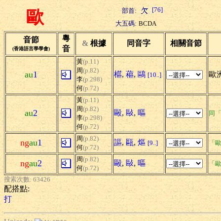
[76]
部首:
歐
大五碼:
BCDA
粵
音節
&
根據
同音字
相關音節
音
(香港語言學學會)
黃
(p.11)
周
(p.82)
au
1
櫙
,
藲
,
鷗
歐
[10..]
李
(p.298)
何
(p.72)
黃
(p.11)
周
(p.82)
au
2
毆
,
敺
,
嘔
同
李
(p.298)
何
(p.72)
周
(p.82)
ng
au
1
謳
,
甌
,
熰
[9..]
「歐
何
(p.72)
周
(p.82)
ng
au
2
毆
,
敺
,
嘔
「歐
何
(p.72)
搜索次數: 63426
配搭點:
打