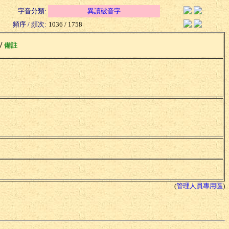
字音分類:
異讀破音字
頻序 / 頻次:
1036 / 1758
 /
備註
(
管理人員專用區
)