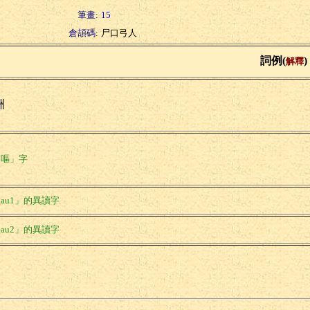
筆畫:
15
倉頡碼:
尸口弓人
詞例(
)
解釋
洲
「嘔」字
au1」的異讀字
au2」的異讀字