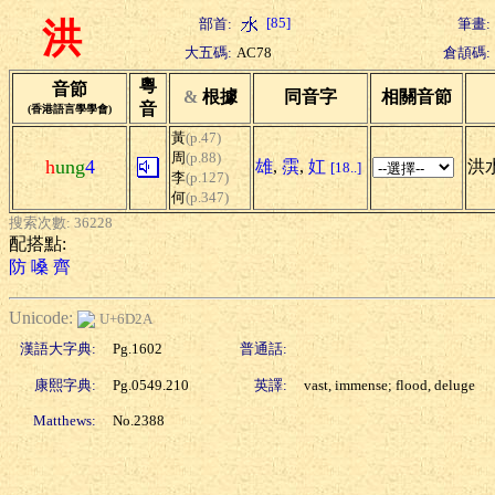
[85]
部首:
筆畫:
洪
大五碼:
AC78
倉頡碼:
粵
音節
&
根據
同音字
相關音節
音
(香港語言學學會)
黃
(p.47)
周
(p.88)
h
ung
4
雄
,
霟
,
妅
洪水
[18..]
李
(p.127)
何
(p.347)
搜索次數: 36228
配搭點:
防
嗓
齊
Unicode:
U+6D2A
漢語大字典:
Pg.1602
普通話:
康熙字典:
Pg.0549.210
英譯:
vast, immense; flood, deluge
Matthews:
No.2388