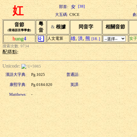
[38]
部首:
妅
大五碼:
C9CE
倉
粵
音節
&
根據
同音字
相關音節
音
(香港語言學學會)
h
ung
4
雄
,
洪
,
熊
人文電算
女
[18..]
搜索次數: 9734
配搭點:
Unicode:
U+5985
漢語大字典:
Pg.1025
普通話:
康熙字典:
Pg.0184.020
英譯:
Matthews:
-