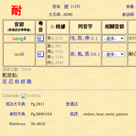
[126]
部首:
筆畫:
耐
大五碼:
AD40
倉頡碼:
粵
音節
&
根據
同音字
相關音節
音
(香港語言學學會)
n
ang
4
坉
,
而
,
儜
李
(p.124)
做
[1..]
黃
(p.36)
周
(p.135)
n
oi
6
奈
,
氝
,
柰
耐心
[10..]
李
(p.124)
何
(p.264)
搜索次數: 75554
配搭點:
叵
忍
俗
經
難
Unicode:
U+8010
漢語大字典:
Pg.2811
普通話:
康熙字典:
Pg.0890.010
英譯:
endure, bear; resist; patient
Matthews:
No.4616