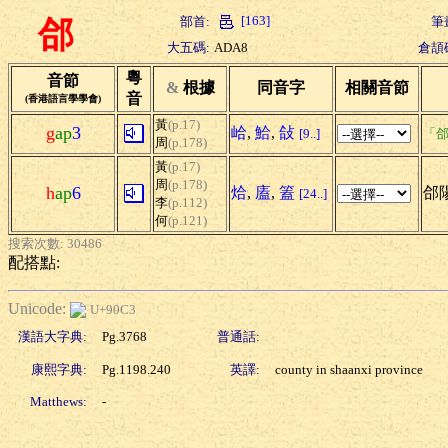
[163]
部首:
筆
郃
大五碼:
ADA8
倉頡
粵
音節
&
根據
同音字
相關音節
音
(香港語言學學會)
黃
(p.17)
g
ap
3
峆
,
鮯
,
敆
[9..]
「郃
周
(p.178)
黃
(p.17)
周
(p.178)
h
ap
6
烚
,
廅
,
篕
郃
[24..]
李
(p.112)
何
(p.121)
搜索次數: 30486
配搭點:
Unicode:
U+90C3
漢語大字典:
Pg.3768
普通話:
康熙字典:
Pg.1198.240
英譯:
county in shaanxi province
Matthews:
-