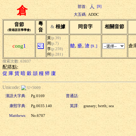
[9]
部首:
倉
大五碼:
ADDC
粵
音節
&
根據
同音字
相關音節
音
(香港語言學學會)
黃
(p.39)
周
(p.7)
c
ong
1
艙
,
瘡
,
滄
倉庫
[9..]
李
(p.259)
何
(p.281)
搜索次數: 63937
配搭點:
促
庫
貨
暗
穀
頡
糧
猝
廩
Unicode:
U+5009
漢語大字典:
Pg.0169
普通話:
康熙字典:
Pg.0035.140
英譯:
granary; berth; sea
Matthews:
No.6707