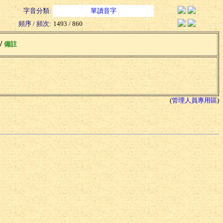
字音分類:
單讀音字
頻序 / 頻次:
1493 / 860
 /
備註
(
管理人員專用區
)