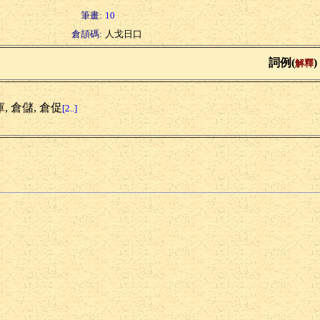
筆畫:
10
倉頡碼:
人戈日口
詞例(
)
解釋
, 倉儲, 倉促
[2..]