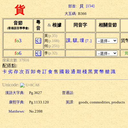
[154]
部首:
貨
大五碼:
B366
粵
音節
&
根據
同音字
相關音節
音
(香港語言學學會)
黃
(p.35)
f
o
3
課
,
騍
,
堁
貨幣
周
(p.168)
[7..]
何
(p.251)
f
o
6
李
(p.32)
「貨
搜索次數: 37916
配搭點:
卡
劣
存
次
百
卸
奇
訂
食
售
國
殺
通
期
棧
黑
實
幣
艙
識
Unicode:
U+8CA8
漢語大字典:
Pg.3627
普通話:
康熙字典:
Pg.1133.120
英譯:
goods, commodities, products
Matthews:
No.2398