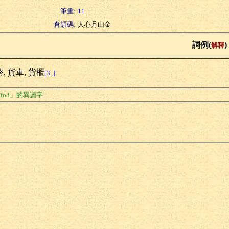
筆畫:
11
倉頡碼:
人心月山金
詞例(
)
解釋
, 貨車, 貨櫃
[3..]
fo3」的異讀字