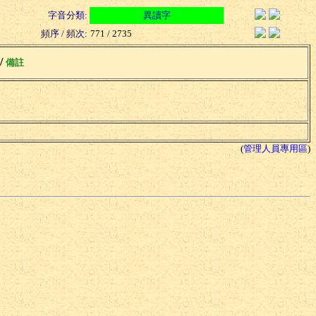
字音分類:
異讀字
頻序 / 頻次:
771 / 2735
 /
備註
(
管理人員專用區
)