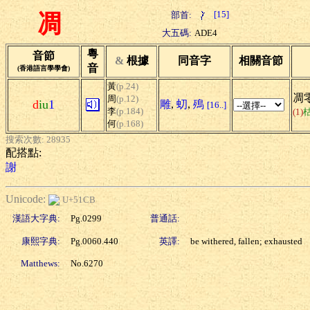
[15]
部首:
凋
大五碼:
ADE4
粵
音節
&
根據
同音字
相關音節
音
(香港語言學學會)
黃
(p.24)
凋零
周
(p.12)
d
iu
1
雕
,
虭
,
殦
[16..]
李
(p.184)
(1)
何
(p.168)
搜索次數: 28935
配搭點:
謝
Unicode:
U+51CB
漢語大字典:
Pg.0299
普通話:
康熙字典:
Pg.0060.440
英譯:
be withered, fallen; exhausted
Matthews:
No.6270