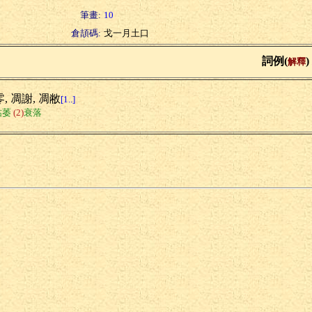
筆畫:
10
倉頡碼:
戈一月土口
詞例(
)
解釋
, 凋謝, 凋敝
[1..]
枯萎
(2)
衰落