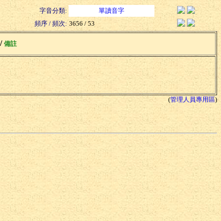
字音分類:
單讀音字
頻序 / 頻次:
3656 / 53
 /
備註
(
管理人員專用區
)