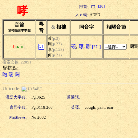
[30]
部首:
哮
大五碼:
ADFD
粵
音節
&
根據
同音字
相關音節
音
(香港語言學學會)
黃
(p.3)
周
(p.23)
h
aau
1
磽
,
庨
,
髜
哮喘
[27..]
李
(p.158)
何
(p.21)
搜索次數: 22051
配搭點:
咆
喘
闞
Unicode:
U+54EE
漢語大字典:
Pg.0625
普通話:
康熙字典:
Pg.0118.260
英譯:
cough; pant; roar
Matthews:
No.2602