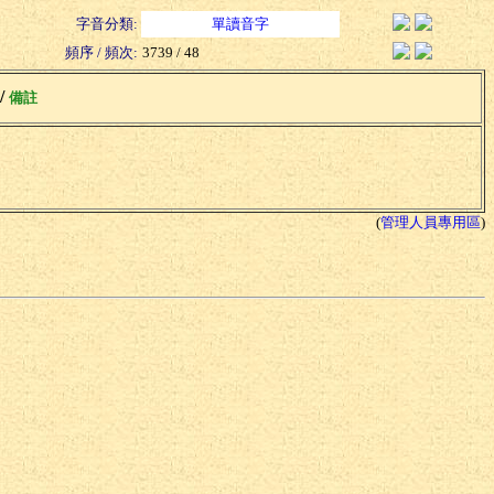
字音分類:
單讀音字
頻序 / 頻次:
3739 / 48
 /
備註
(
管理人員專用區
)