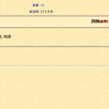
筆畫:
10
倉頡碼:
口十大木
詞例(
)
解釋
, 咆哮