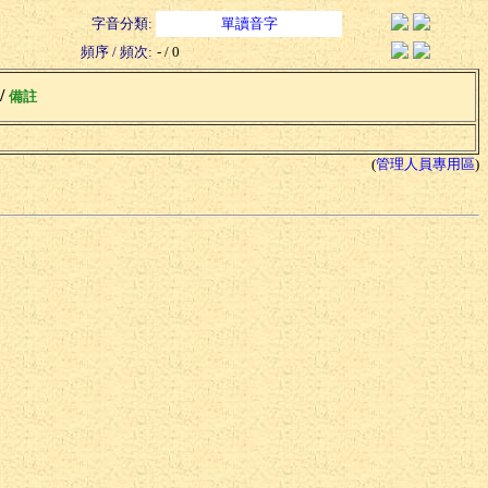
字音分類:
單讀音字
頻序 / 頻次:
- / 0
 /
備註
(
管理人員專用區
)