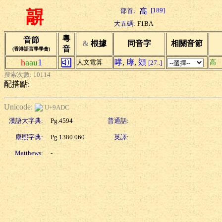
[189]
部首:
髜
大五碼:
F1BA
粵
音節
&
根據
同音字
相關音節
音
(香港語言學學會)
h
aau
1
哮
,
庨
,
頝
人文電算
高
[27..]
搜索次數: 10114
配搭點:
Unicode:
U+9ADC
漢語大字典:
Pg.4594
普通話:
康熙字典:
Pg.1380.060
英譯:
Matthews:
-