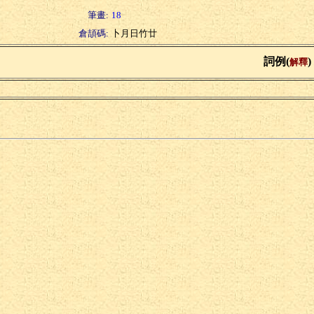
筆畫:
18
倉頡碼:
卜月日竹廿
詞例(
)
解釋