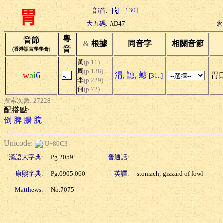
[130]
部首:
胃
大五碼:
AD47
倉
粵
音節
&
根據
同音字
相關音節
音
(香港語言學學會)
黃
(p.11)
周
(p.138)
w
ai
6
渭
,
譓
,
蟪
胃口
[31..]
李
(p.229)
何
(p.72)
搜索次數: 27228
配搭點:
倒
脾
腸
脘
Unicode:
U+80C3
漢語大字典:
Pg.2059
普通話:
康熙字典:
Pg.0905.060
英譯:
stomach; gizzard of fowl
Matthews:
No.7075