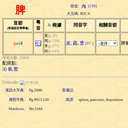
[130]
部首:
脾
大五碼:
B5CA
粵
音節
&
根據
同音字
相關音節
音
(香港語言學學會)
黃
(p.20)
周
(p.139)
p
ei
4
皮
,
蠯
,
螷
脾氣
[37..]
李
(p.177)
何
(p.144)
搜索次數: 35840
配搭點:
沁
氣
鱉
Unicode:
U+813E
漢語大字典:
Pg.2089
普通話:
康熙字典:
Pg.0913.230
英譯:
spleen, pancreas; disposition
Matthews:
No.5164