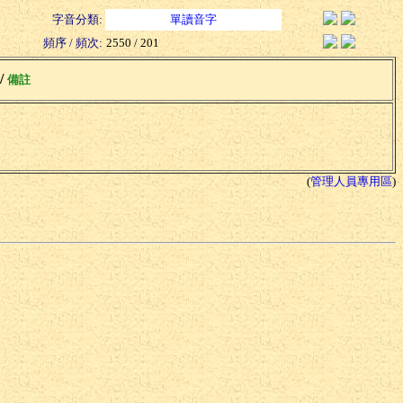
字音分類:
單讀音字
頻序 / 頻次:
2550 / 201
 /
備註
(
管理人員專用區
)