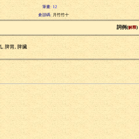
筆畫:
12
倉頡碼:
月竹竹十
詞例(
)
解釋
, 脾胃, 脾臟